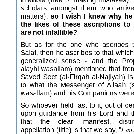
infallible (free of making mistakes),
scholars amongst them who arrive 
matters),
so I wish I knew why he 
the likes of these ascriptions to
are not infallible?
But as for the one who ascribes 
Salaf, then he ascribes to that which i
generalized sense
- and the Proph
alayhi wasallam) mentioned that from
Saved Sect (al-Firqah al-Najiyah) is 
to what the Messenger of Allaah (s
wasallam) and his Companions were
So whoever held fast to it, out of cer
upon guidance from his Lord and t
that the clear, manifest, distin
I am
appellation (title) is that we say, "