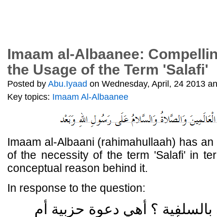
Imaam al-Albaanee: Compelli
the Usage of the Term 'Salafi'
Posted by
Abu.Iyaad
on Wednesday, April, 24 2013 an
Key topics:
Imaam Al-Albaanee
Imaam al-Albaani (rahimahullaah) has an 
of the necessity of the term 'Salafi' in t
conceptual reason behind it.
In response to the question:
بالسلفية ؟ أهي دعوة حزبية أم