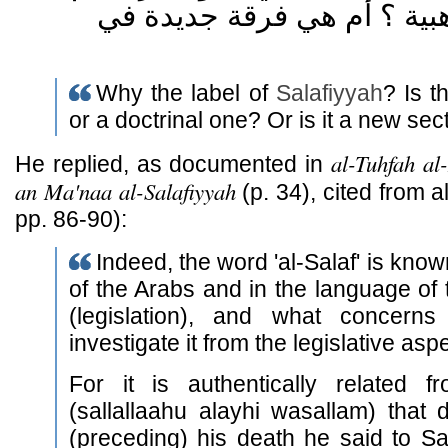
هبية ؟ أم هي فرقة جديدة في
Why the label of
Salafiyyah
? Is t
or a doctrinal one? Or is it a new sec
al-Tuhfah a
He replied, as documented in
an Ma'naa al-Salafiyyah
(p. 34), cited from 
pp. 86-90):
Indeed, the word 'al-Salaf' is kno
of the Arabs and in the language of t
(legislation), and what concern
investigate it from the legislative aspe
For it is authentically related 
(sallallaahu alayhi wasallam) that d
(preceding) his death he said to S