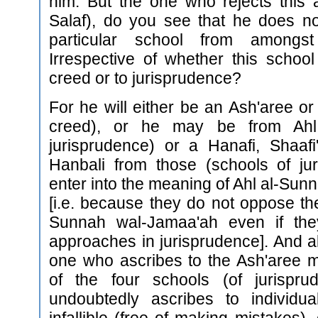
him. But the one who rejects this a
Salaf), do you see that he does no
particular school from amongst
Irrespective of whether this schoo
creed or to jurisprudence?
For he will either be an Ash'aree o
creed), or he may be from Ahl 
jurisprudence) or a Hanafi, Shaafi
Hanbali from those (schools of jur
enter into the meaning of Ahl al-Su
[i.e. because they do not oppose the
Sunnah wal-Jamaa'ah even if they
approaches in jurisprudence]. And al
one who ascribes to the Ash'aree 
of the four schools (of jurispru
undoubtedly ascribes to individu