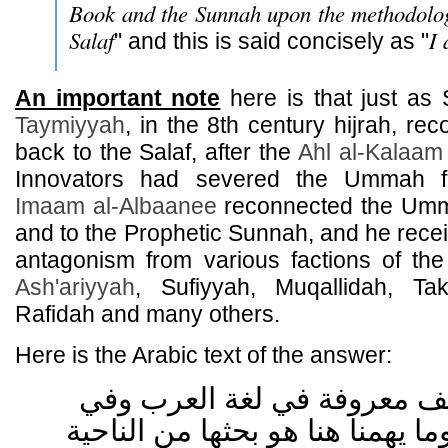
Book and the Sunnah upon the methodolog
Salaf
I 
" and this is said concisely as "
An important note
here is that just as
Taymiyyah
, in the 8th century hijrah, 
back to the Salaf, after the
Ahl al-Kalaam
Innovators had severed the Ummah fr
Imaam al-Albaanee
reconnected the Umma
and to the Prophetic Sunnah, and he rec
antagonism from various factions of the
Ash'ariyyah
, Sufiyyah, Muqallidah, Takf
Rafidah and many others.
Here is the Arabic text of the answer:
ف معروفة في لغة العرب وفي
ا يهمنا هنا هو بحثها من الناحية